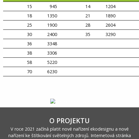
15
945
14
1204
18
1350
21
1890
25
1900
28
2604
30
2400
35
3290
36
3348
38
3306
58
5220
70
6230
O PROJEKTU
V roce 2021 začíná platit nové nařízení ekodesignu a nové
nařízení ke štítkování světelných zdrojů. Internetová stránka