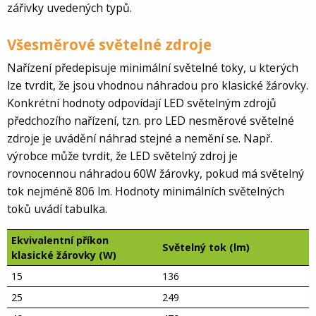
zářivky uvedených typů.
Všesměrové světelné zdroje
Nařízení předepisuje minimální světelné toky, u kterých
lze tvrdit, že jsou vhodnou náhradou pro klasické žárovky.
Konkrétní hodnoty odpovídají LED světelným zdrojů
předchozího nařízení, tzn. pro LED nesměrové světelné
zdroje je uvádění náhrad stejné a nemění se. Např.
výrobce může tvrdit, že LED světelný zdroj je
rovnocennou náhradou 60W žárovky, pokud má světelný
tok nejméně 806 lm. Hodnoty minimálních světelných
toků uvádí tabulka.
Ekvivalentní příkon
Světelný tok (lm)
klasické žárovky (W)
15
136
25
249