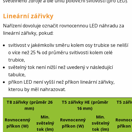
světelného zdroje a dle úhlu poloviční svítivosti (pro LED).
Lineární zářivky
Nařízení dovoluje označit rovnocennou LED náhradu za
lineární zářivky, pokud:
svítivost v jakémkoliv směru kolem osy trubice se neliší
o více než 25 % od průměru svítivosti kolem celé
trubice,
světelný tok není nižší než uvedený v následující
tabulce,
příkon LED není vyšší než příkon lineární zářivky,
kterou by měl nahrazovat.
T8 zářivky (průměr 26
T5 zářivky HE (průměr
T5 zář
mm)
16 mm)
Min.
Min.
Rovnocenný
Rovnocenný
Rovnoc
světelný
světelný
příkon (W)
příkon (W)
příkon
tok (lm)
tok (lm)