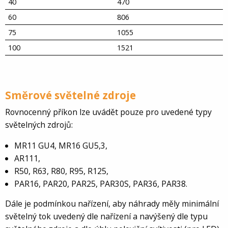
40
470
60
806
75
1055
100
1521
Směrové světelné zdroje
Rovnocenný příkon lze uvádět pouze pro uvedené typy
světelných zdrojů:
MR11 GU4, MR16 GU5,3,
AR111,
R50, R63, R80, R95, R125,
PAR16, PAR20, PAR25, PAR30S, PAR36, PAR38.
Dále je podmínkou nařízení, aby náhrady měly minimální
světelný tok uvedený dle nařízení a navýšený dle typu